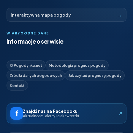
→
Interaktywna mapa pogody
WIARYGODNE DANE
Informacje o serwisie
O Pogodynka.net
Metodologia prognoz pogody
Źródła danych pogodowych
Jak czytać prognozę pogody
Kontakt
Znajdź nas na Facebooku
↗
Aktualności, alerty i ciekawostki