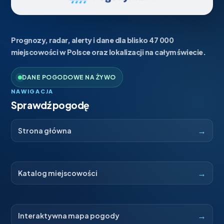
Prognozy, radar, alerty i dane dla blisko 47 000
miejscowości w Polsce oraz lokalizacji na całym świecie.
DANE POGODOWE NA ŻYWO
NAWIGACJA
Sprawdź pogodę
→
Strona główna
→
Katalog miejscowości
→
Interaktywna mapa pogody