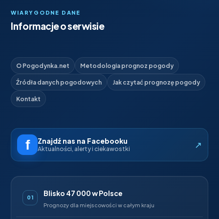
WIARYGODNE DANE
Informacje o serwisie
O Pogodynka.net
Metodologia prognoz pogody
Źródła danych pogodowych
Jak czytać prognozę pogody
Kontakt
Znajdź nas na Facebooku
↗
Aktualności, alerty i ciekawostki
Blisko 47 000 w Polsce
01
Prognozy dla miejscowości w całym kraju