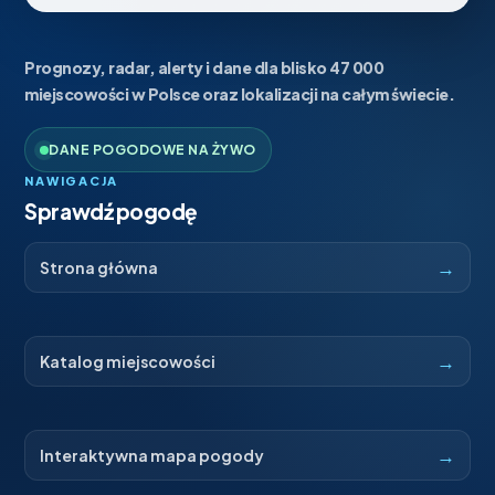
Prognozy, radar, alerty i dane dla blisko 47 000
miejscowości w Polsce oraz lokalizacji na całym świecie.
DANE POGODOWE NA ŻYWO
NAWIGACJA
Sprawdź pogodę
→
Strona główna
→
Katalog miejscowości
→
Interaktywna mapa pogody