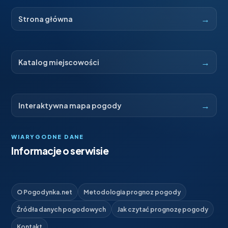
→
Strona główna
→
Katalog miejscowości
→
Interaktywna mapa pogody
WIARYGODNE DANE
Informacje o serwisie
O Pogodynka.net
Metodologia prognoz pogody
Źródła danych pogodowych
Jak czytać prognozę pogody
Kontakt