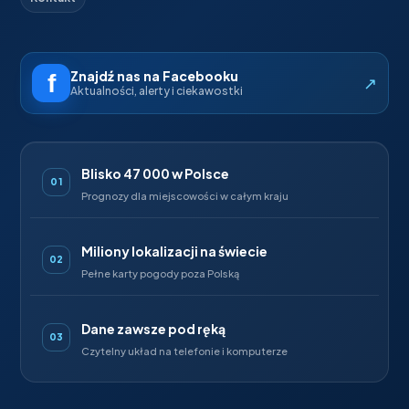
Znajdź nas na Facebooku
↗
Aktualności, alerty i ciekawostki
Blisko 47 000 w Polsce
01
Prognozy dla miejscowości w całym kraju
Miliony lokalizacji na świecie
02
Pełne karty pogody poza Polską
Dane zawsze pod ręką
03
Czytelny układ na telefonie i komputerze