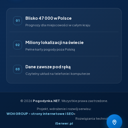
Blisko 47 000 w Polsce
01
Prognozy dla miejscowości w całym kraju
Miliony lokalizacji na świecie
02
Pełne karty pogody poza Polską
Dane zawsze pod ręką
03
Czytelny układ na telefonie i komputerze
©
2026
Pogodynka.NET
. Wszystkie prawa zastrzeżone.
Projekt, wdrożenie i rozwój serwisu:
WOH GROUP – strony internetowe i SEO
•
Rozwiązania technologiczne:
iSerwer.pl