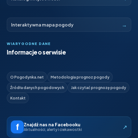
→
Interaktywna mapa pogody
WIARYGODNE DANE
Informacje o serwisie
O Pogodynka.net
Metodologia prognoz pogody
Źródła danych pogodowych
Jak czytać prognozę pogody
Kontakt
Znajdź nas na Facebooku
↗
Aktualności, alerty i ciekawostki