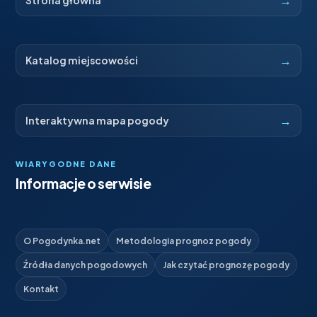
→
Katalog miejscowości
→
Interaktywna mapa pogody
WIARYGODNE DANE
Informacje o serwisie
O Pogodynka.net
Metodologia prognoz pogody
Źródła danych pogodowych
Jak czytać prognozę pogody
Kontakt