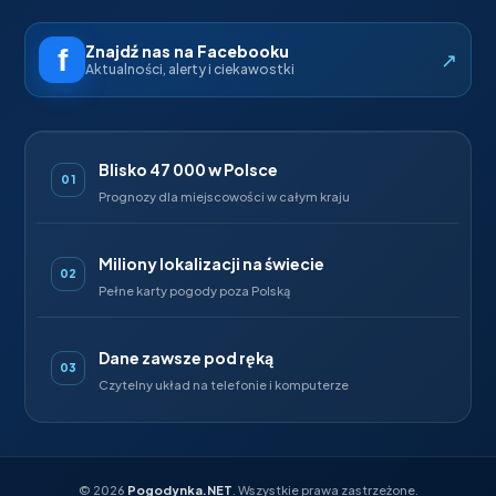
Znajdź nas na Facebooku
↗
Aktualności, alerty i ciekawostki
Blisko 47 000 w Polsce
01
Prognozy dla miejscowości w całym kraju
Miliony lokalizacji na świecie
02
Pełne karty pogody poza Polską
Dane zawsze pod ręką
03
Czytelny układ na telefonie i komputerze
©
2026
Pogodynka.NET
. Wszystkie prawa zastrzeżone.