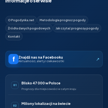
Informacje o serwisie
O Pogodynka.net
Metodologia prognoz pogody
Źródła danych pogodowych
Jak czytać prognozę pogody
Kontakt
Znajdź nas na Facebooku
↗
Aktualności, alerty i ciekawostki
Blisko 47 000 w Polsce
01
Prognozy dla miejscowości w całym kraju
Miliony lokalizacji na świecie
02