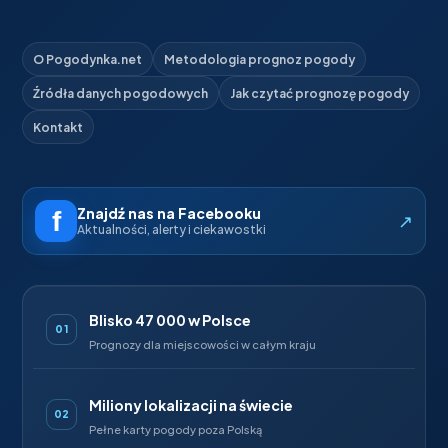
O Pogodynka.net
Metodologia prognoz pogody
Źródła danych pogodowych
Jak czytać prognozę pogody
Kontakt
Znajdź nas na Facebooku
↗
Aktualności, alerty i ciekawostki
Blisko 47 000 w Polsce
01
Prognozy dla miejscowości w całym kraju
Miliony lokalizacji na świecie
02
Pełne karty pogody poza Polską