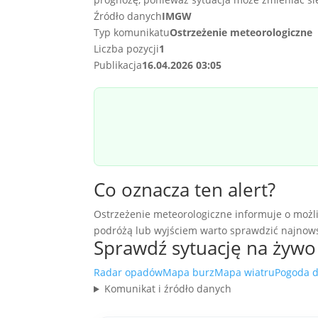
Źródło danych
IMGW
Typ komunikatu
Ostrzeżenie meteorologiczne
Liczba pozycji
1
Publikacja
16.04.2026 03:05
Co oznacza ten alert?
Ostrzeżenie meteorologiczne informuje o możli
podróżą lub wyjściem warto sprawdzić najnows
Sprawdź sytuację na żywo
Radar opadów
Mapa burz
Mapa wiatru
Pogoda d
Komunikat i źródło danych