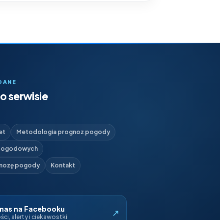
DANE
o serwisie
et
Metodologia prognoz pogody
 pogodowych
gnozę pogody
Kontakt
 nas na Facebooku
↗
ci, alerty i ciekawostki