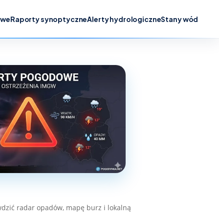
owe
Raporty synoptyczne
Alerty hydrologiczne
Stany wód
dzić radar opadów, mapę burz i lokalną