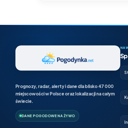
NA
Sp
S
Prognozy, radar, alerty i dane dla blisko 47 000
miejscowości w Polsce oraz lokalizacji na całym
K
świecie.
DANE POGODOWE NA ŻYWO
I