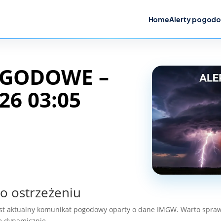
Home
Alerty pogod
OGODOWE –
26 03:05
o ostrzeżeniu
est aktualny komunikat pogodowy oparty o dane IMGW. Warto spraw
ę dynamicznie.