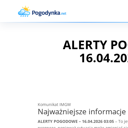
ALERTY P
16.04.20
Komunikat IMGW
Najważniejsze informacje 
ALERTY POGODOWE – 16.04.2026 03:05
– To j
prognozę, ponieważ sytuacja może zmieniać si