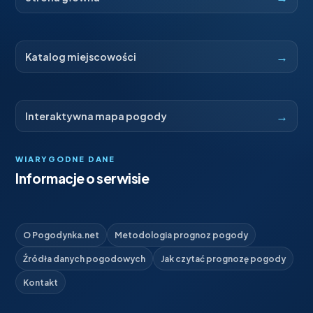
→
Katalog miejscowości
→
Interaktywna mapa pogody
WIARYGODNE DANE
Informacje o serwisie
O Pogodynka.net
Metodologia prognoz pogody
Źródła danych pogodowych
Jak czytać prognozę pogody
Kontakt