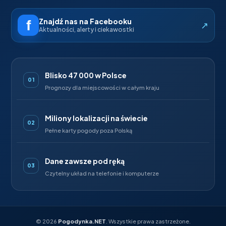
Znajdź nas na Facebooku
↗
Aktualności, alerty i ciekawostki
Blisko 47 000 w Polsce
01
Prognozy dla miejscowości w całym kraju
Miliony lokalizacji na świecie
02
Pełne karty pogody poza Polską
Dane zawsze pod ręką
03
Czytelny układ na telefonie i komputerze
©
2026
Pogodynka.NET
. Wszystkie prawa zastrzeżone.