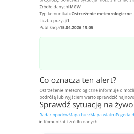
Źródło danych
IMGW
Typ komunikatu
Ostrzeżenie meteorologiczne
Liczba pozycji
1
Publikacja
15.04.2026 19:05
Co oznacza ten alert?
Ostrzeżenie meteorologiczne informuje o możli
podróżą lub wyjściem warto sprawdzić najnows
Sprawdź sytuację na żywo
Radar opadów
Mapa burz
Mapa wiatru
Pogoda d
Komunikat i źródło danych