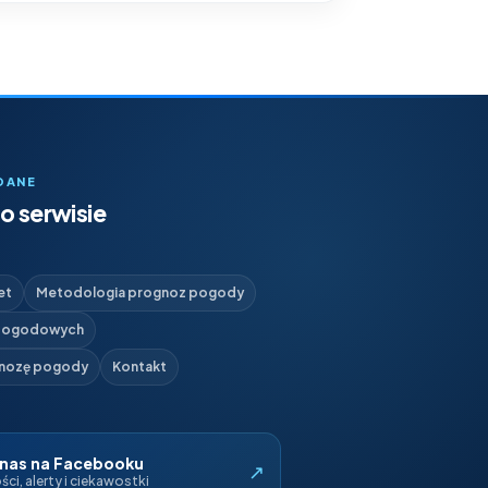
DANE
o serwisie
et
Metodologia prognoz pogody
 pogodowych
gnozę pogody
Kontakt
 nas na Facebooku
↗
ci, alerty i ciekawostki