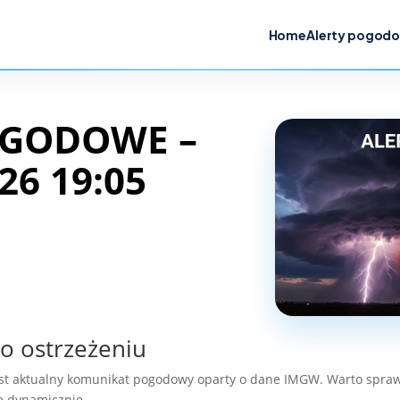
Home
Alerty pogod
OGODOWE –
26 19:05
o ostrzeżeniu
est aktualny komunikat pogodowy oparty o dane IMGW. Warto spraw
ę dynamicznie.