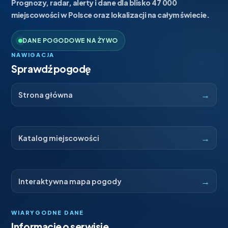
Prognozy, radar, alerty i dane dla blisko 47 000
miejscowości w Polsce oraz lokalizacji na całym świecie.
DANE POGODOWE NA ŻYWO
NAWIGACJA
Sprawdź pogodę
→
Strona główna
→
Katalog miejscowości
→
Interaktywna mapa pogody
WIARYGODNE DANE
Informacje o serwisie