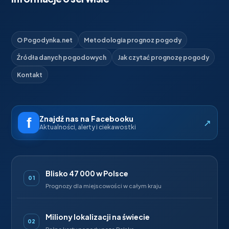
O Pogodynka.net
Metodologia prognoz pogody
Źródła danych pogodowych
Jak czytać prognozę pogody
Kontakt
Znajdź nas na Facebooku
↗
Aktualności, alerty i ciekawostki
Blisko 47 000 w Polsce
01
Prognozy dla miejscowości w całym kraju
Miliony lokalizacji na świecie
02