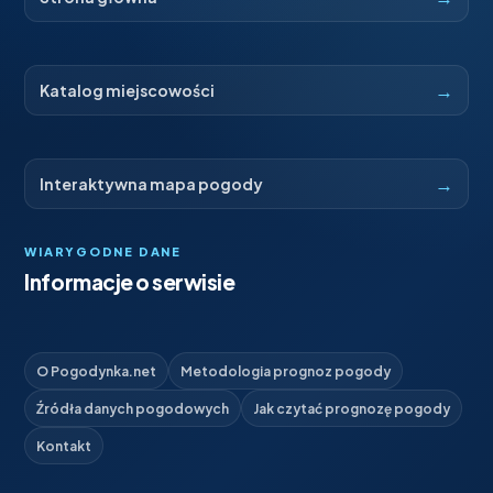
→
Katalog miejscowości
→
Interaktywna mapa pogody
WIARYGODNE DANE
Informacje o serwisie
O Pogodynka.net
Metodologia prognoz pogody
Źródła danych pogodowych
Jak czytać prognozę pogody
Kontakt