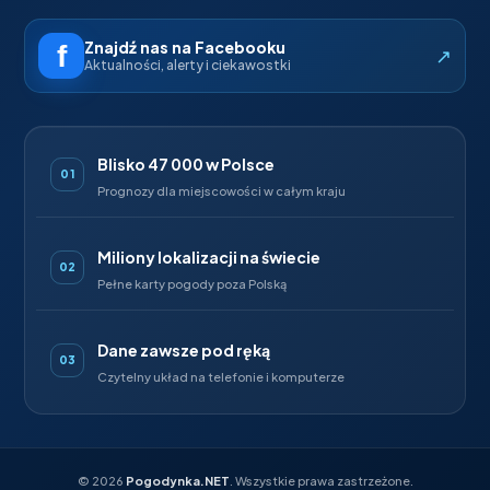
Znajdź nas na Facebooku
↗
Aktualności, alerty i ciekawostki
Blisko 47 000 w Polsce
01
Prognozy dla miejscowości w całym kraju
Miliony lokalizacji na świecie
02
Pełne karty pogody poza Polską
Dane zawsze pod ręką
03
Czytelny układ na telefonie i komputerze
©
2026
Pogodynka.NET
. Wszystkie prawa zastrzeżone.