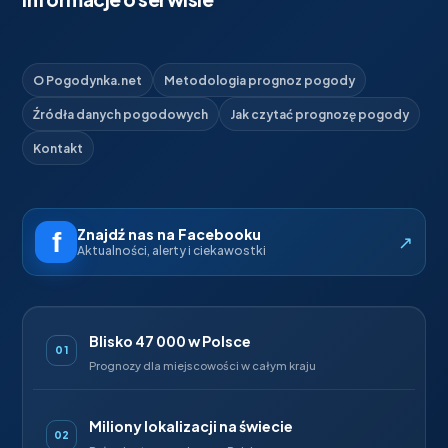
O Pogodynka.net
Metodologia prognoz pogody
Źródła danych pogodowych
Jak czytać prognozę pogody
Kontakt
Znajdź nas na Facebooku
↗
Aktualności, alerty i ciekawostki
Blisko 47 000 w Polsce
01
Prognozy dla miejscowości w całym kraju
Miliony lokalizacji na świecie
02