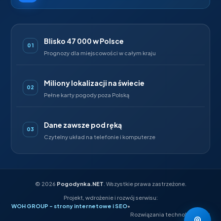
Blisko 47 000 w Polsce
01
Prognozy dla miejscowości w całym kraju
Miliony lokalizacji na świecie
02
Pełne karty pogody poza Polską
Dane zawsze pod ręką
03
Czytelny układ na telefonie i komputerze
©
2026
Pogodynka.NET
. Wszystkie prawa zastrzeżone.
Projekt, wdrożenie i rozwój serwisu:
WOH GROUP – strony internetowe i SEO
•
Rozwiązania technologiczne: