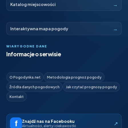
→
Katalog miejscowości
→
Interaktywna mapa pogody
WIARYGODNE DANE
Informacje o serwisie
O Pogodynka.net
Metodologia prognoz pogody
Źródła danych pogodowych
Jak czytać prognozę pogody
Kontakt
Znajdź nas na Facebooku
↗
Aktualności, alerty i ciekawostki