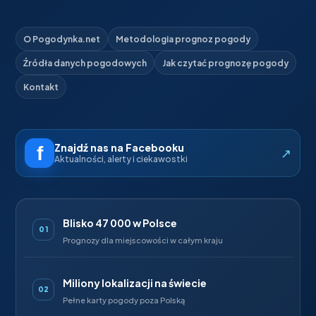
O Pogodynka.net
Metodologia prognoz pogody
Źródła danych pogodowych
Jak czytać prognozę pogody
Kontakt
Znajdź nas na Facebooku
↗
Aktualności, alerty i ciekawostki
Blisko 47 000 w Polsce
01
Prognozy dla miejscowości w całym kraju
Miliony lokalizacji na świecie
02
Pełne karty pogody poza Polską