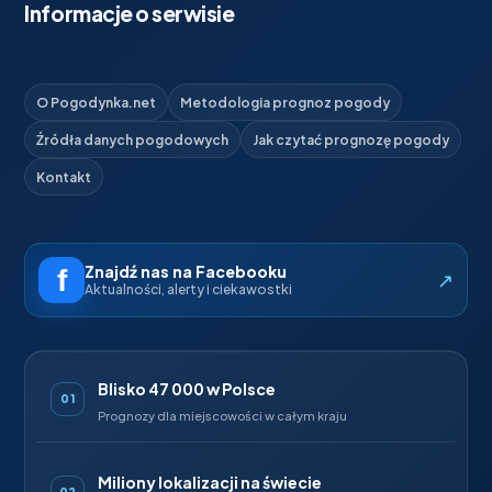
Informacje o serwisie
O Pogodynka.net
Metodologia prognoz pogody
Źródła danych pogodowych
Jak czytać prognozę pogody
Kontakt
Znajdź nas na Facebooku
↗
Aktualności, alerty i ciekawostki
Blisko 47 000 w Polsce
01
Prognozy dla miejscowości w całym kraju
Miliony lokalizacji na świecie