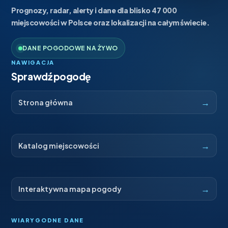
Prognozy, radar, alerty i dane dla blisko 47 000
miejscowości w Polsce oraz lokalizacji na całym świecie.
DANE POGODOWE NA ŻYWO
NAWIGACJA
Sprawdź pogodę
→
Strona główna
→
Katalog miejscowości
→
Interaktywna mapa pogody
WIARYGODNE DANE