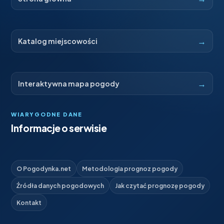
→
Katalog miejscowości
→
Interaktywna mapa pogody
WIARYGODNE DANE
Informacje o serwisie
O Pogodynka.net
Metodologia prognoz pogody
Źródła danych pogodowych
Jak czytać prognozę pogody
Kontakt