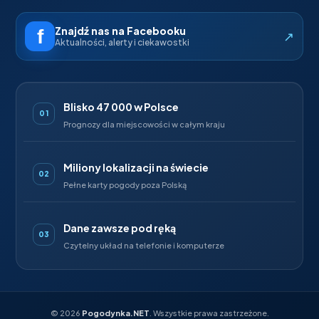
Znajdź nas na Facebooku
↗
Aktualności, alerty i ciekawostki
Blisko 47 000 w Polsce
01
Prognozy dla miejscowości w całym kraju
Miliony lokalizacji na świecie
02
Pełne karty pogody poza Polską
Dane zawsze pod ręką
03
Czytelny układ na telefonie i komputerze
©
2026
Pogodynka.NET
. Wszystkie prawa zastrzeżone.