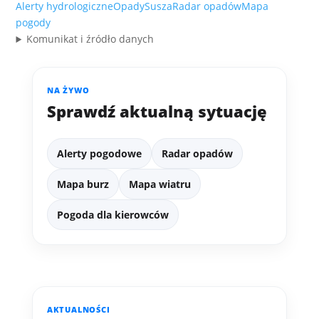
Alerty hydrologiczne
Opady
Susza
Radar opadów
Mapa
pogody
Komunikat i źródło danych
NA ŻYWO
Sprawdź aktualną sytuację
Alerty pogodowe
Radar opadów
Mapa burz
Mapa wiatru
Pogoda dla kierowców
AKTUALNOŚCI