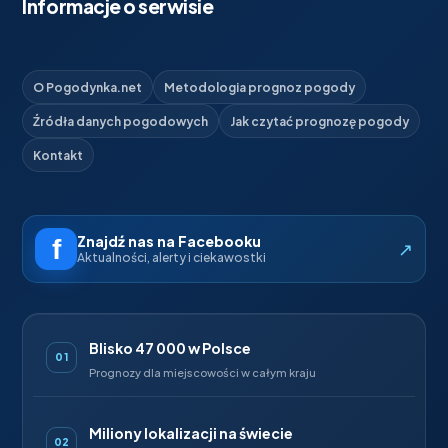
Informacje o serwisie
O Pogodynka.net
Metodologia prognoz pogody
Źródła danych pogodowych
Jak czytać prognozę pogody
Kontakt
Znajdź nas na Facebooku
↗
Aktualności, alerty i ciekawostki
Blisko 47 000 w Polsce
01
Prognozy dla miejscowości w całym kraju
Miliony lokalizacji na świecie
02