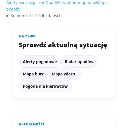
Alerty hydrologiczne
Opady
Susza
Radar opadów
Mapa
pogody
Komunikat i źródło danych
NA ŻYWO
Sprawdź aktualną sytuację
Alerty pogodowe
Radar opadów
Mapa burz
Mapa wiatru
Pogoda dla kierowców
AKTUALNOŚCI