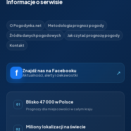
Informacje o serwisie
O Pogodynka.net
Metodologia prognoz pogody
Źródła danych pogodowych
Jak czytać prognozę pogody
Kontakt
Znajdź nas na Facebooku
↗
Aktualności, alerty i ciekawostki
Blisko 47 000 w Polsce
01
Prognozy dla miejscowości w całym kraju
Miliony lokalizacji na świecie
02