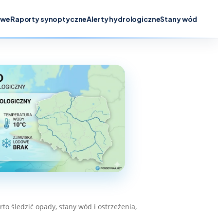
owe
Raporty synoptyczne
Alerty hydrologiczne
Stany wód
o śledzić opady, stany wód i ostrzeżenia,