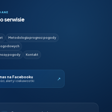
DANE
o serwisie
et
Metodologia prognoz pogody
 pogodowych
gnozę pogody
Kontakt
 nas na Facebooku
↗
ci, alerty i ciekawostki