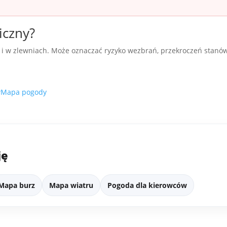
iczny?
ch i w zlewniach. Może oznaczać ryzyko wezbrań, przekroczeń stanó
w
Mapa pogody
ję
Mapa burz
Mapa wiatru
Pogoda dla kierowców