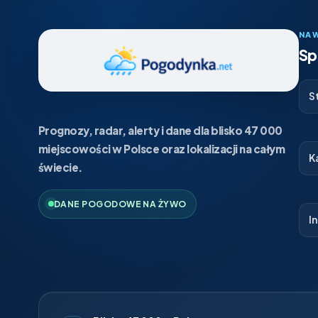
NA
Sp
S
Prognozy, radar, alerty i dane dla blisko 47 000
miejscowości w Polsce oraz lokalizacji na całym
K
świecie.
DANE POGODOWE NA ŻYWO
I