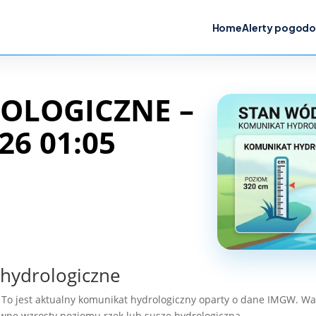
Home
Alerty pogod
OLOGICZNE –
26 01:05
 hydrologiczne
 To jest aktualny komunikat hydrologiczny oparty o dane IMGW. Wart
wne wzrosty poziomu rzek lub suszę hydrologiczną.