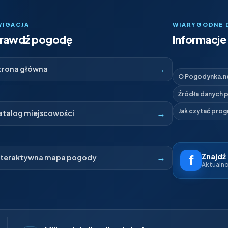
WIGACJA
WIARYGODNE 
rawdź pogodę
Informacje 
→
trona główna
O Pogodynka.n
Źródła danych
→
Jak czytać pro
atalog miejscowości
Znajdź
→
nteraktywna mapa pogody
Aktualnoś