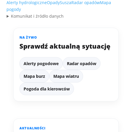
Alerty hydrologiczne
Opady
Susza
Radar opadów
Mapa
pogody
Komunikat i źródło danych
NA ŻYWO
Sprawdź aktualną sytuację
Alerty pogodowe
Radar opadów
Mapa burz
Mapa wiatru
Pogoda dla kierowców
AKTUALNOŚCI