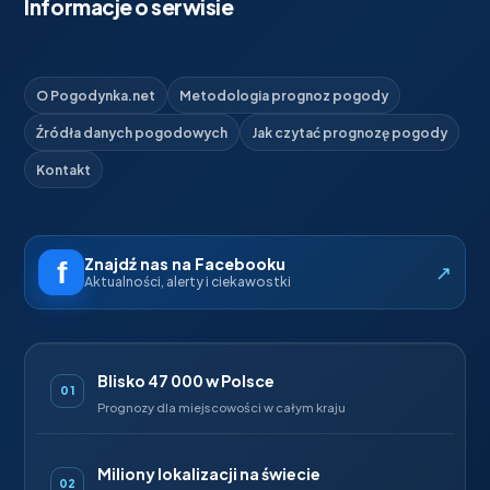
Informacje o serwisie
O Pogodynka.net
Metodologia prognoz pogody
Źródła danych pogodowych
Jak czytać prognozę pogody
Kontakt
Znajdź nas na Facebooku
↗
Aktualności, alerty i ciekawostki
Blisko 47 000 w Polsce
01
Prognozy dla miejscowości w całym kraju
Miliony lokalizacji na świecie
02