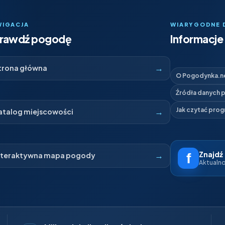
WIGACJA
WIARYGODNE 
rawdź pogodę
Informacje 
→
trona główna
O Pogodynka.n
Źródła danych
→
Jak czytać pro
atalog miejscowości
Znajdź
→
nteraktywna mapa pogody
Aktualnoś