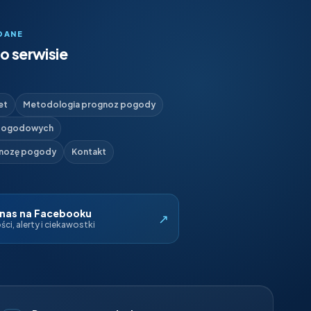
DANE
o serwisie
et
Metodologia prognoz pogody
 pogodowych
gnozę pogody
Kontakt
 nas na Facebooku
↗
ci, alerty i ciekawostki