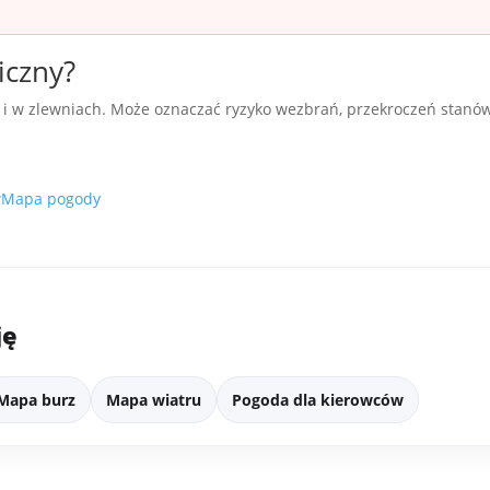
iczny?
ch i w zlewniach. Może oznaczać ryzyko wezbrań, przekroczeń stanó
w
Mapa pogody
ję
Mapa burz
Mapa wiatru
Pogoda dla kierowców