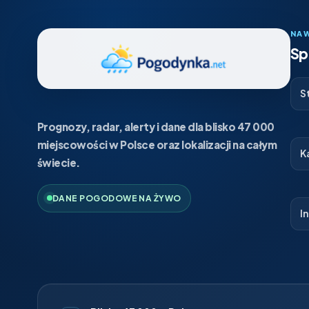
NA
Sp
S
Prognozy, radar, alerty i dane dla blisko 47 000
miejscowości w Polsce oraz lokalizacji na całym
K
świecie.
DANE POGODOWE NA ŻYWO
I