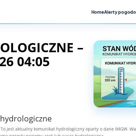
Home
Alerty pogod
OLOGICZNE –
26 04:05
 hydrologiczne
 To jest aktualny komunikat hydrologiczny oparty o dane IMGW. Wart
wne wzrosty poziomu rzek lub suszę hydrologiczną.