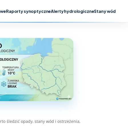
owe
Raporty synoptyczne
Alerty hydrologiczne
Stany wód
o śledzić opady, stany wód i ostrzeżenia,