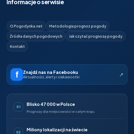
Informacje o serwisie
O Pogodynka.net
Metodologia prognoz pogody
Źródła danych pogodowych
Jak czytać prognozę pogody
Kontakt
Znajdź nas na Facebooku
↗
Aktualności, alerty i ciekawostki
Blisko 47 000 w Polsce
01
Prognozy dla miejscowości w całym kraju
Miliony lokalizacji na świecie
02