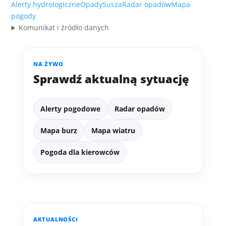
Alerty hydrologiczne
Opady
Susza
Radar opadów
Mapa
pogody
Komunikat i źródło danych
NA ŻYWO
Sprawdź aktualną sytuację
Alerty pogodowe
Radar opadów
Mapa burz
Mapa wiatru
Pogoda dla kierowców
AKTUALNOŚCI