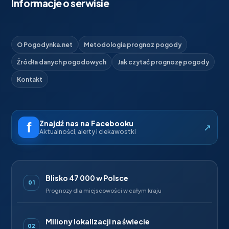
Informacje o serwisie
O Pogodynka.net
Metodologia prognoz pogody
Źródła danych pogodowych
Jak czytać prognozę pogody
Kontakt
Znajdź nas na Facebooku
↗
Aktualności, alerty i ciekawostki
Blisko 47 000 w Polsce
01
Prognozy dla miejscowości w całym kraju
Miliony lokalizacji na świecie
02