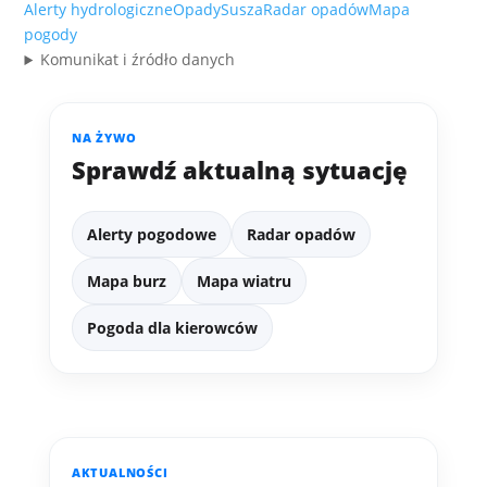
Alerty hydrologiczne
Opady
Susza
Radar opadów
Mapa
pogody
Komunikat i źródło danych
NA ŻYWO
Sprawdź aktualną sytuację
Alerty pogodowe
Radar opadów
Mapa burz
Mapa wiatru
Pogoda dla kierowców
AKTUALNOŚCI