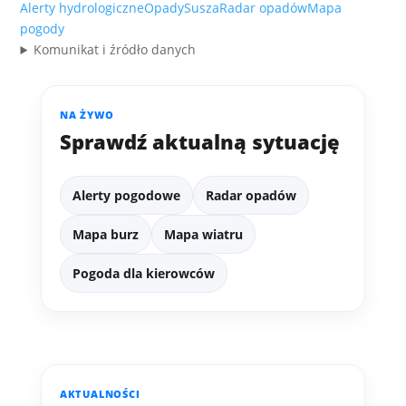
Alerty hydrologiczne
Opady
Susza
Radar opadów
Mapa
pogody
Komunikat i źródło danych
NA ŻYWO
Sprawdź aktualną sytuację
Alerty pogodowe
Radar opadów
Mapa burz
Mapa wiatru
Pogoda dla kierowców
AKTUALNOŚCI