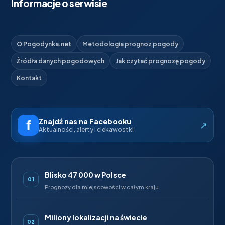
Informacje o serwisie
O Pogodynka.net
Metodologia prognoz pogody
Źródła danych pogodowych
Jak czytać prognozę pogody
Kontakt
Znajdź nas na Facebooku
↗
Aktualności, alerty i ciekawostki
Blisko 47 000 w Polsce
01
Prognozy dla miejscowości w całym kraju
Miliony lokalizacji na świecie
02