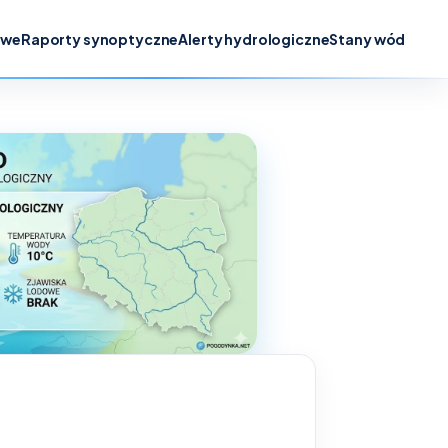
owe
Raporty synoptyczne
Alerty hydrologiczne
Stany wód