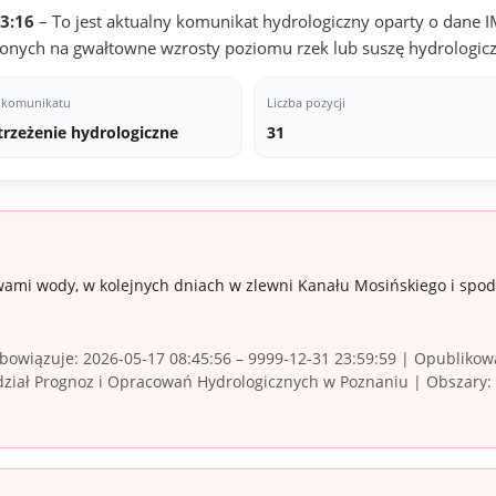
3:16
– To jest aktualny komunikat hydrologiczny oparty o dane 
ażonych na gwałtowne wzrosty poziomu rzek lub suszę hydrologic
 komunikatu
Liczba pozycji
trzeżenie hydrologiczne
31
ami wody, w kolejnych dniach w zlewni Kanału Mosińskiego i spod
owiązuje: 2026-05-17 08:45:56 – 9999-12-31 23:59:59 | Opublikowa
iał Prognoz i Opracowań Hydrologicznych w Poznaniu | Obszary: w