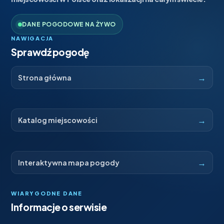
DANE POGODOWE NA ŻYWO
NAWIGACJA
Sprawdź pogodę
→
Strona główna
→
Katalog miejscowości
→
Interaktywna mapa pogody
WIARYGODNE DANE
Informacje o serwisie