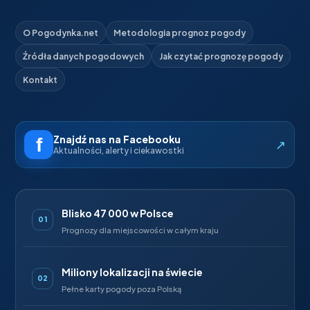
O Pogodynka.net
Metodologia prognoz pogody
Źródła danych pogodowych
Jak czytać prognozę pogody
Kontakt
Znajdź nas na Facebooku
↗
Aktualności, alerty i ciekawostki
Blisko 47 000 w Polsce
01
Prognozy dla miejscowości w całym kraju
Miliony lokalizacji na świecie
02
Pełne karty pogody poza Polską