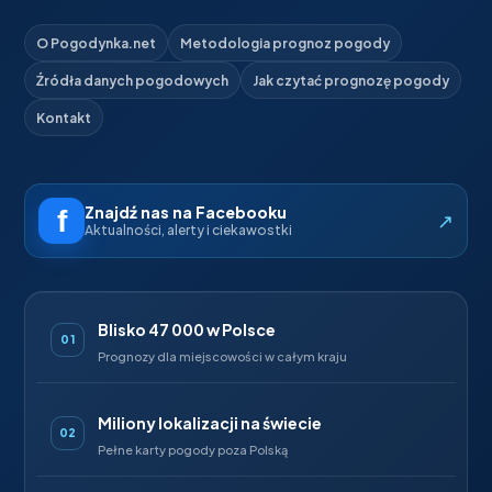
O Pogodynka.net
Metodologia prognoz pogody
Źródła danych pogodowych
Jak czytać prognozę pogody
Kontakt
Znajdź nas na Facebooku
↗
Aktualności, alerty i ciekawostki
Blisko 47 000 w Polsce
01
Prognozy dla miejscowości w całym kraju
Miliony lokalizacji na świecie
02
Pełne karty pogody poza Polską