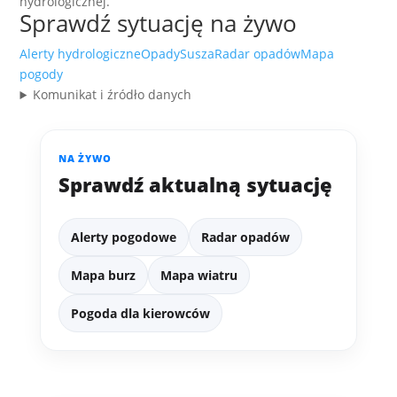
hydrologicznej.
Sprawdź sytuację na żywo
Alerty hydrologiczne
Opady
Susza
Radar opadów
Mapa
pogody
Komunikat i źródło danych
NA ŻYWO
Sprawdź aktualną sytuację
Alerty pogodowe
Radar opadów
Mapa burz
Mapa wiatru
Pogoda dla kierowców