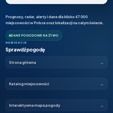
Prognozy, radar, alerty i dane dla blisko 47 000
miejscowości w Polsce oraz lokalizacji na całym świecie.
DANE POGODOWE NA ŻYWO
NAWIGACJA
Sprawdź pogodę
→
Strona główna
→
Katalog miejscowości
→
Interaktywna mapa pogody