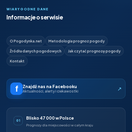
WIARYGODNE DANE
Informacje o serwisie
O Pogodynka.net
Metodologia prognoz pogody
Źródła danych pogodowych
Jak czytać prognozę pogody
Kontakt
Znajdź nas na Facebooku
↗
Aktualności, alerty i ciekawostki
Blisko 47 000 w Polsce
01
Prognozy dla miejscowości w całym kraju