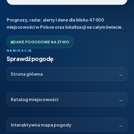
Prognozy, radar, alerty i dane dla blisko 47 000
miejscowości w Polsce oraz lokalizacji na całym świecie.
DANE POGODOWE NA ŻYWO
NAWIGACJA
Sprawdź pogodę
→
Strona główna
→
Katalog miejscowości
→
Interaktywna mapa pogody